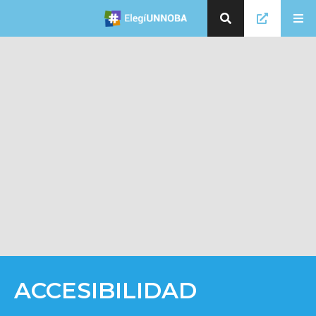
ACCESIBILIDAD
🗑
⌞ ⌝
⬇
×