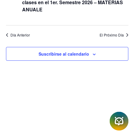
e
clases en el 1er. Semestre 2026 – MATERIAS
ú
N
ANUALE
a
s
v
q
e
u
g
a
Día Anterior
El Próximo Día
e
c
d
i
a
ó
Suscribirse al calendario
n
y
V
i
s
t
a
s
d
e
N