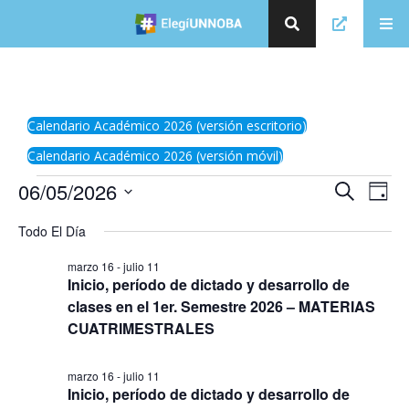
Calendario Académico 2026 (versión escritorio)
Calendario Académico 2026 (versión móvil)
E
06/05/2026
E
Búsqueda
Day
v
v
Seleccionar
e
Todo El Día
la
e
n
fecha.
t
n
marzo 16
-
julio 11
o
t
Inicio, período de dictado y desarrollo de
V
clases en el 1er. Semestre 2026 – MATERIAS
o
i
s
CUATRIMESTRALES
s
t
d
a
e
s
marzo 16
-
julio 11
🗑
⌞ ⌝
⬇
×
Inicio, período de dictado y desarrollo de
d
B