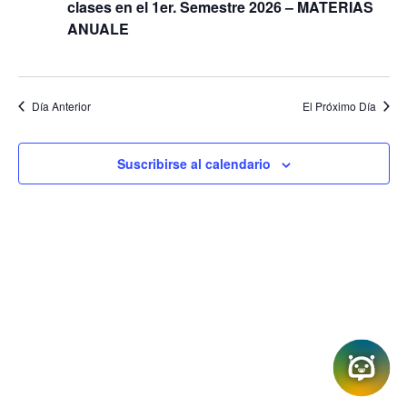
e
clases en el 1er. Semestre 2026 – MATERIAS
ú
N
ANUALE
a
s
v
q
e
u
g
a
Día Anterior
El Próximo Día
e
c
d
i
a
ó
Suscribirse al calendario
n
y
V
i
s
t
a
s
d
e
N