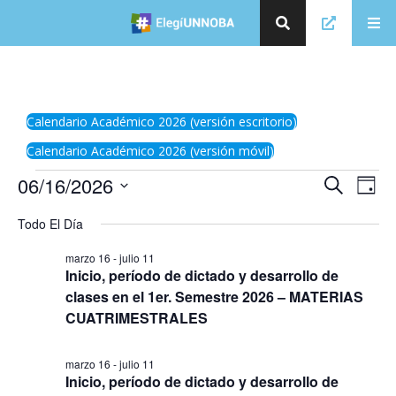
Calendario Académico 2026 (versión escritorio)
Calendario Académico 2026 (versión móvil)
E
06/16/2026
E
Búsqueda
Day
v
v
Seleccionar
e
Todo El Día
la
e
n
fecha.
t
n
marzo 16
-
julio 11
o
t
Inicio, período de dictado y desarrollo de
V
clases en el 1er. Semestre 2026 – MATERIAS
o
i
s
CUATRIMESTRALES
s
t
d
a
e
s
marzo 16
-
julio 11
🗑
⌞ ⌝
⬇
×
Inicio, período de dictado y desarrollo de
d
B