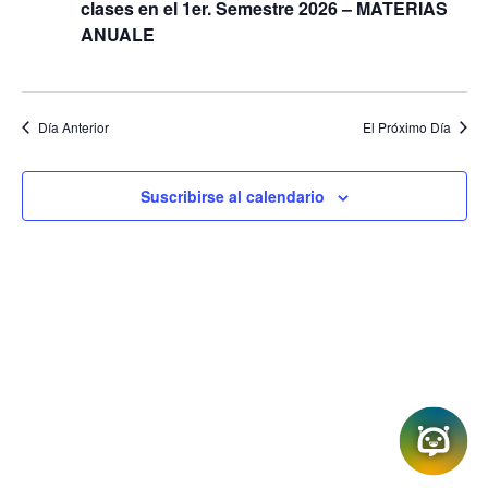
e
clases en el 1er. Semestre 2026 – MATERIAS
ú
N
ANUALE
a
s
v
q
e
u
g
a
Día Anterior
El Próximo Día
e
c
d
i
a
ó
Suscribirse al calendario
n
y
V
i
s
t
a
s
d
e
N