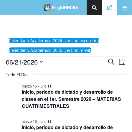
Calendario Académico 2026 (versión escritorio)
Calendario Académico 2026 (versión móvil)
E
06/21/2026
E
Búsqueda
Day
v
v
Seleccionar
e
Todo El Día
la
e
n
fecha.
t
n
marzo 16
-
julio 11
o
t
Inicio, período de dictado y desarrollo de
V
clases en el 1er. Semestre 2026 – MATERIAS
o
i
s
CUATRIMESTRALES
s
t
d
a
e
s
marzo 16
-
julio 11
🗑
⌞ ⌝
⬇
×
Inicio, período de dictado y desarrollo de
d
B