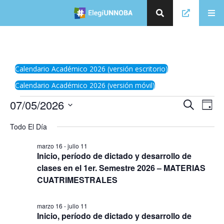
Calendario Académico 2026 (versión escritorio)
Calendario Académico 2026 (versión móvil)
E
07/05/2026
E
Búsqueda
Day
v
v
Seleccionar
e
Todo El Día
la
e
n
fecha.
t
n
marzo 16
-
julio 11
o
t
Inicio, período de dictado y desarrollo de
V
clases en el 1er. Semestre 2026 – MATERIAS
o
i
s
CUATRIMESTRALES
s
t
d
a
e
s
marzo 16
-
julio 11
Inicio, período de dictado y desarrollo de
d
B