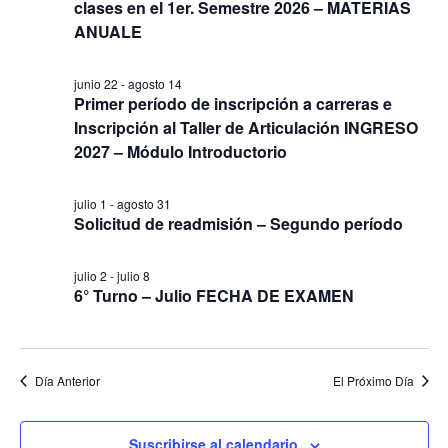
e
clases en el 1er. Semestre 2026 – MATERIAS
ú
N
ANUALE
a
s
v
q
e
junio 22
-
agosto 14
🗑
⌞ ⌝
⬇
×
u
g
Primer período de inscripción a carreras e
a
e
Inscripción al Taller de Articulación INGRESO
c
d
2027 – Módulo Introductorio
i
a
ó
n
y
julio 1
-
agosto 31
Solicitud de readmisión – Segundo período
V
i
s
julio 2
-
julio 8
6° Turno – Julio FECHA DE EXAMEN
t
a
s
d
Día Anterior
El Próximo Día
e
N
Suscribirse al calendario